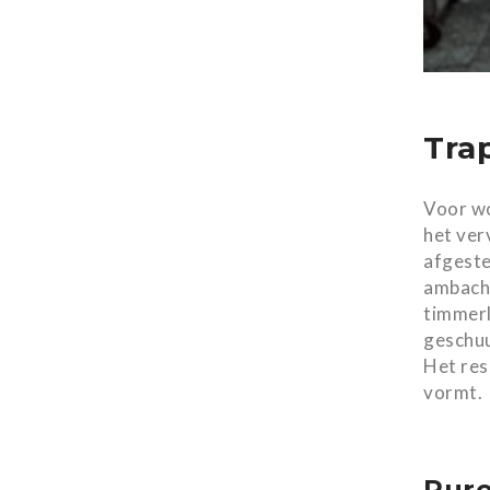
Tra
Voor wo
het ver
afgeste
ambacht
timmerl
geschuu
Het res
vormt.
Pur