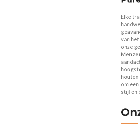
Elke tr
handwer
geavanc
van het
onze g
Menzen
aandach
hoogste
houten 
om een 
stijl en
Onz