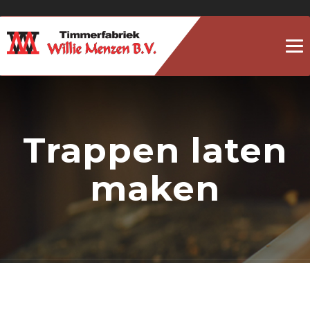
To
na
Trappen laten
maken