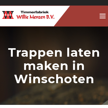
To
na
Trappen laten
maken in
Winschoten