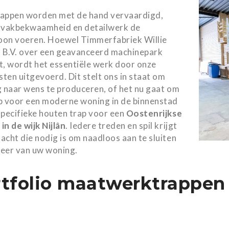
appen worden met de hand vervaardigd,
 vakbekwaamheid en detailwerk de
on voeren. Hoewel Timmerfabriek Willie
B.V. over een geavanceerd machinepark
t, wordt het essentiële werk door onze
isten uitgevoerd. Dit stelt ons in staat om
g naar wens te produceren, of het nu gaat om
p voor een moderne woning in de binnenstad
specifieke houten trap voor een
Oostenrijkse
in de wijk Nijlân
. Iedere treden en spil krijgt
acht die nodig is om naadloos aan te sluiten
sfeer van uw woning.
tfolio maatwerktrappen