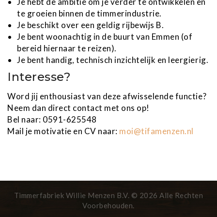
Je hebt de ambitie om je verder te ontwikkelen en
te groeien binnen de timmerindustrie.
Je beschikt over een geldig rijbewijs B.
Je bent woonachtig in de buurt van Emmen (of
bereid hiernaar te reizen).
Je bent handig, technisch inzichtelijk en leergierig.
Interesse?
Word jij enthousiast van deze afwisselende functie?
Neem dan direct contact met ons op!
Bel naar: 0591-625548
Mail je motivatie en CV naar:
moi@tifamenzen.nl
Timmerfabriek Willie Menzen B.V. © 2026 Alle Rechten
Voorbehouden.